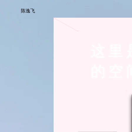
陈逸飞
这里
的空